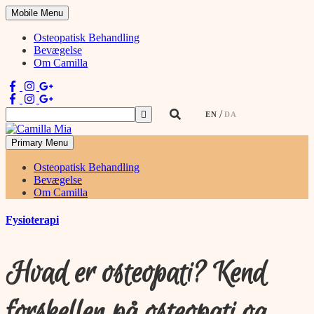
Mobile Menu
Osteopatisk Behandling
Bevægelse
Om Camilla
Søg
EN
DA
efter:
Primary Menu
Physiotherapist & Movement Teacher
Osteopatisk Behandling
Bevægelse
Om Camilla
Skip
Fysioterapi
to
content
Hvad er osteopati? Kend
forskellen på osteopati og