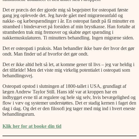
Det er præcis det der gjorde mig så begejstret for osteopati første
gang jeg oplevede det. Jeg havde gået med migræneanfald og
nakke- og kæbespændinger i år. En osteopat fandt på få minutter en
stramhed i bindevævet på forsiden af min brystkasse. Han fortalte at
stramheden trak mig fremover og skabte øget spænding i
nakkemuskulaturen. Ti minutters behandling. Ingen migræne siden.
Det er osteopati i praksis. Man behandler ikke bare der hvor det gør
ondt. Man finder ud af hvorfor det gør ondt.
Det er ikke altid helt så let, at komme gener til livs – jeg var heldig i
det tilfælde! Men det viste mig virkelig potentialet i osteopati som
behandlingsvej.
Osteopati opstod i slutningen af 1800-tallet i USA, grundlagt af
lægen Andrew Taylor Still. Hans idé var at kroppen har en
indbygget evne til at regulere og hele sig selv, hvis bevægelighed og
flow i væv og systemer understøttes. Det er stadig kernen i faget den
dag i dag. Og det er den filosofi jeg tager med mig ind i hvert eneste
behandlingsrum.
Klik her for at booke din tid