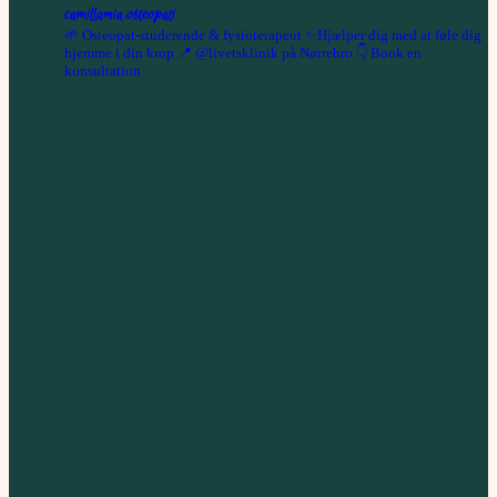
camillamia.osteopati
🌱 Osteopat-studerende & fysioterapeut
✨Hjælper dig med at føle dig
hjemme i din krop
📍 @livetsklinik på Nørrebro
👇 Book en
konsultation