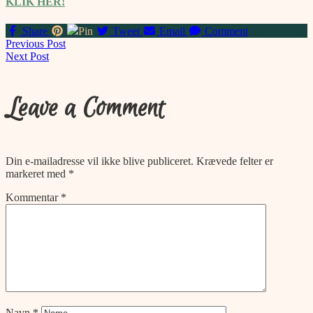
KLIK HER!
Share
Pin
Tweet
Email
Comment
Navigation
Previous Post
Next Post
til
Leave a Comment
indlæg
Din e-mailadresse vil ikke blive publiceret.
Krævede felter er
markeret med
*
Kommentar
*
Navn
*