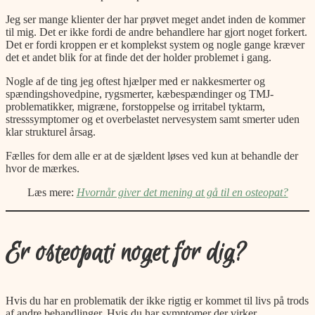
Jeg ser mange klienter der har prøvet meget andet inden de kommer
til mig. Det er ikke fordi de andre behandlere har gjort noget forkert.
Det er fordi kroppen er et komplekst system og nogle gange kræver
det et andet blik for at finde det der holder problemet i gang.
Nogle af de ting jeg oftest hjælper med er nakkesmerter og
spændingshovedpine, rygsmerter, kæbespændinger og TMJ-
problematikker, migræne, forstoppelse og irritabel tyktarm,
stresssymptomer og et overbelastet nervesystem samt smerter uden
klar strukturel årsag.
Fælles for dem alle er at de sjældent løses ved kun at behandle der
hvor de mærkes.
Læs mere:
Hvornår giver det mening at gå til en osteopat?
Er osteopati noget for dig?
Hvis du har en problematik der ikke rigtig er kommet til livs på trods
af andre behandlinger. Hvis du har symptomer der virker