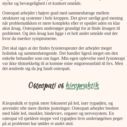
styrke og bevægelighed i et konkret område.
Osteopati arbejder i højere grad med sammenhænge mellem
strukturer og systemer i hele kroppen. Det giver særligt god mening
når problematikken er mere kompleks eller er opstået uden en klar
akut årsag. Osteopaten undersøger grundigt for at finde årsagen til
problemet. Og den årsag kan ligge i et helt andet område end der
hvor du mærker symptomerne.
Det skal siges at der findes fysioterapeuter der arbejder meget
holistisk og sammenhængende. Det handler ligeså meget om den
enkelte behandler som om faget. Min egen oplevelse med fysioterapi
var ikke tilstrækkelig til at komme mine migræneanfald til livs. Men
det ændrede sig da jeg fandt osteopati.
Osteopati vs
kiropraktik
Kiropraktik er typisk mere fokuseret på led, især rygsøjlen, og
anvender ofte mere direkte justeringer. Osteopati arbejder bredere
med både led, muskler, bindevæv, organer og nervesystem. En
osteopat vil sjældent stoppe ved rygsøjlen hvis undersøgelsen peger
på at problemet har rødder et andet sted.